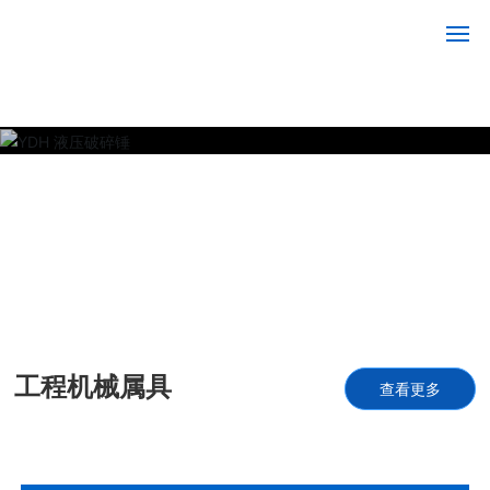
足球网
足
球
网-
足
球
(中
国)
关
于
我
们
工程机械属具
查看更多
产
品
展