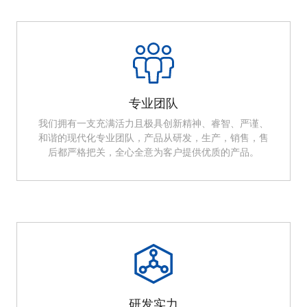
专业团队
我们拥有一支充满活力且极具创新精神、睿智、严谨、
和谐的现代化专业团队，产品从研发，生产，销售，售
后都严格把关，全心全意为客户提供优质的产品。
研发实力