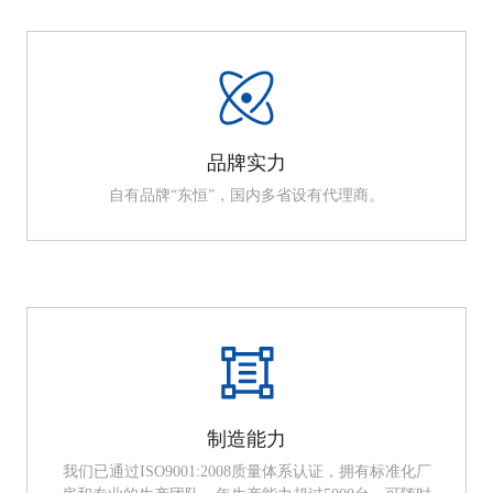
品牌实力
自有品牌“东恒”，国内多省设有代理商。
制造能力
我们已通过ISO9001:2008质量体系认证，拥有标准化厂