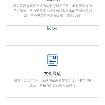
我公司拥有高度专业的创新型研发团队，着眼于良好的
用户体验，致力于品质的精益求精和技术的不断改革创
新。至今已获得专利30多项、著作权4项
文化底蕴
成立于2010年6月。荣获国家高新技术企业、科技型中
小企业、专精特新企业等企业称号。