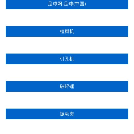
示
足球网-足球(中国)
新
闻
植树机
动
态
联
引孔机
系
我
们
破碎锤
振动夯