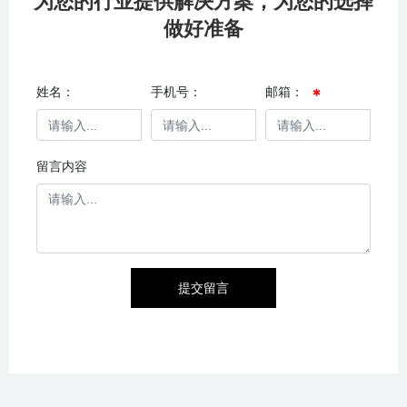
为您的行业提供解决方案，为您的选择
做好准备
姓名：
手机号：
邮箱：
留言内容
提交留言